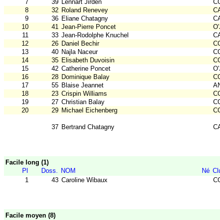
7
39
Lennart Jirden
C
8
32
Roland Renevey
CA
9
36
Eliane Chatagny
CA
10
41
Jean-Pierre Poncet
O'
11
33
Jean-Rodolphe Knuchel
CA
12
26
Daniel Bechir
C
13
40
Najla Naceur
CO
14
35
Elisabeth Duvoisin
CO
15
42
Catherine Poncet
O'
16
28
Dominique Balay
C
17
55
Blaise Jeannet
A
18
23
Crispin Williams
C
19
27
Christian Balay
C
20
29
Michael Eichenberg
C
37
Bertrand Chatagny
CA
Facile long (1)
Pl
Doss.
NOM
Né
Cl
1
43
Caroline Wibaux
CO
Facile moyen (8)