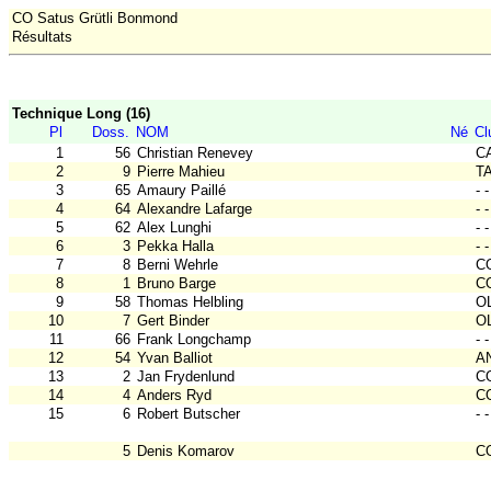
CO Satus Grütli Bonmond
Résultats
Technique Long (16)
Pl
Doss.
NOM
Né
Cl
1
56
Christian Renevey
CA
2
9
Pierre Mahieu
TA
3
65
Amaury Paillé
- -
4
64
Alexandre Lafarge
- -
5
62
Alex Lunghi
- -
6
3
Pekka Halla
- -
7
8
Berni Wehrle
C
8
1
Bruno Barge
C
9
58
Thomas Helbling
O
10
7
Gert Binder
O
11
66
Frank Longchamp
- -
12
54
Yvan Balliot
A
13
2
Jan Frydenlund
C
14
4
Anders Ryd
C
15
6
Robert Butscher
- -
5
Denis Komarov
C