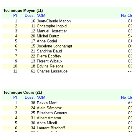
Technique Moyen (11)
Pl
Doss.
NOM
Né
Cl
1
16
Jean-Claude Marion
CA
2
11
Christophe Ingold
CO
3
12
Manuel Hostettler
CO
4
20
Michel Duruz
Sk
5
17
Anne Godel
CA
6
15
Jocelyne Lonchampt
O'
7
21
Sandrine Baud
CO
7
22
Pierre Ecoffey
CO
9
13
Florent Wibaux
CO
10
18
Edvins Reisons
C
11
61
Charles Lassauce
- -
Technique Cours (21)
Pl
Doss.
NOM
Né
Cl
1
38
Pekka Marti
A
2
24
Alain Sémoroz
CO
3
25
Elisabeth Geneux
C
4
31
Albert Amaron
CO
5
30
Anita Miceli
C
6
34
Laurent Bischoff
C