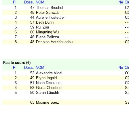
Pl
Doss.
NOM
Né
Cl
1
47
Thomas Bischof
C
2
45
Peter Schwab
CO
3
44
Aurélie Hostettler
CO
4
57
Beth Dunn
- -
5
59
Rui Zou
- -
6
60
Mingming Wu
- -
7
46
Elena Pelizza
- -
8
48
Despina Hatzifotiadou
C
Facile cours (6)
Pl
Doss.
NOM
Né
Cl
1
52
Alexandre Vidal
O'
2
49
Elynn Ingold
CO
3
51
Noah Diserens
CO
4
53
Giulia Christinet
Sa
5
50
Sarah Läuchli
Sa
63
Maxime Saez
Sa